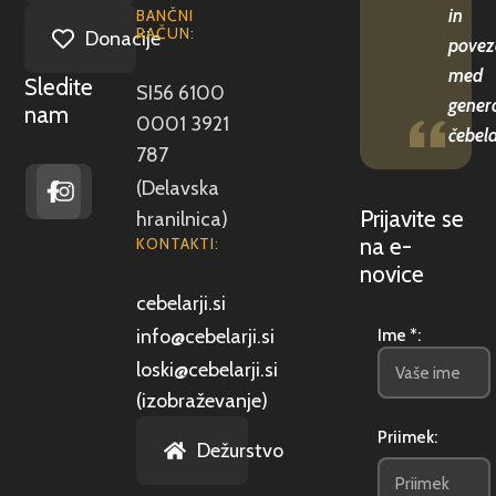
in
BANČNI
RAČUN:
Donacije
povez
med
Sledite
SI56 6100
gener
nam
0001 3921
čebela
787
(Delavska
Prijavite se
hranilnica)
na e-
KONTAKTI:
novice
cebelarji.si
info@cebelarji.si
Ime *:
loski@cebelarji.si
(izobraževanje)
Priimek:
Dežurstvo