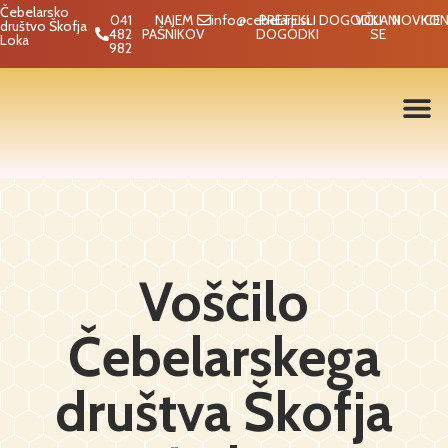
Čebelarsko
041
NAJEM
info@cebelarji.si
PRETEKLI
DOGODKI
VČLANI
NOVICE
KON
društvo Škofja
482
PAŠNIKOV
DOGODKI
SE
Loka
982
Voščilo
Čebelarskega
društva Škofja