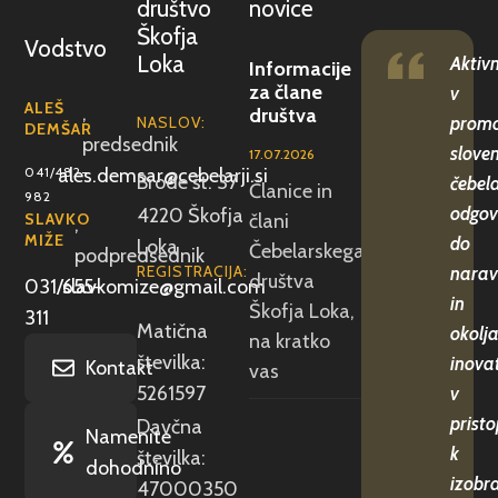
društvo
novice
Škofja
Vodstvo
Loka
Aktiv
Informacije
za člane
v
ALEŠ
,
društva
NASLOV:
promo
DEMŠAR
predsednik
slove
17.07.2026
041/482-
ales.demsar@cebelarji.si
Brode št. 37
čebela
Članice in
982
odgov
4220 Škofja
SLAVKO
člani
,
MIŽE
do
Loka
Čebelarskega
podpredsednik
REGISTRACIJA:
narav
društva
031/655-
slavkomize@gmail.com
in
Škofja Loka,
311
Matična
okolja
na kratko
številka:
inova
Kontakt
vas
5261597
v
pristo
Davčna
Namenite
k
številka:
dohodnino
izobr
47000350