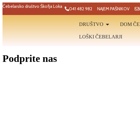
Čebelarsko društvo Škofja Loka
041 482 982
NAJEM PAŠNIKOV
DRUŠTVO
DOM ČE
LOŠKI ČEBELARJI
Podprite nas