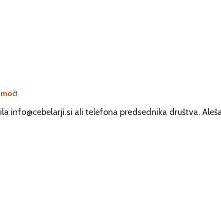
omoč!
 info@cebelarji.si ali telefona predsednika društva, Ale