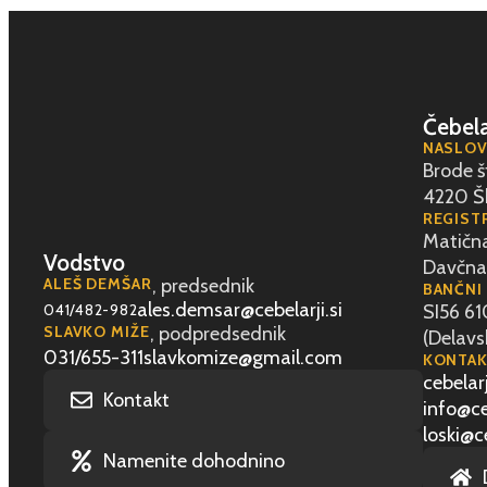
Čebela
NASLOV
Brode š
4220 Š
REGISTR
Matična
Vodstvo
Davčna
ALEŠ DEMŠAR
, predsednik
BANČNI
ales.demsar@cebelarji.si
SI56 6
041/482-982
SLAVKO MIŽE
, podpredsednik
(Delavs
031/655-311
slavkomize@gmail.com
KONTAK
cebelarj
Kontakt
info@ceb
loski@ce
Namenite dohodnino