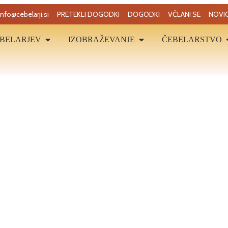
info@cebelarji.si
PRETEKLI DOGODKI
DOGODKI
VČLANI SE
NOVI
BELARJEV
IZOBRAŽEVANJE
ČEBELARSTVO