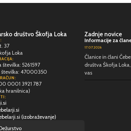
rsko društvo Škofja Loka
Zadnje novice
:
Informacije za član
t. 37
17.07.2026
kofja Loka
Članice in člani Čeb
ACIJA:
 številka: 5261597
društva Škofja Loka,
 številka: 47000350
vas
 RAČUN:
100 0001 3921 787
ka hranilnica)
TI:
i.si
elarji.si
belarji.si (izobraževanje)
Dežurstvo