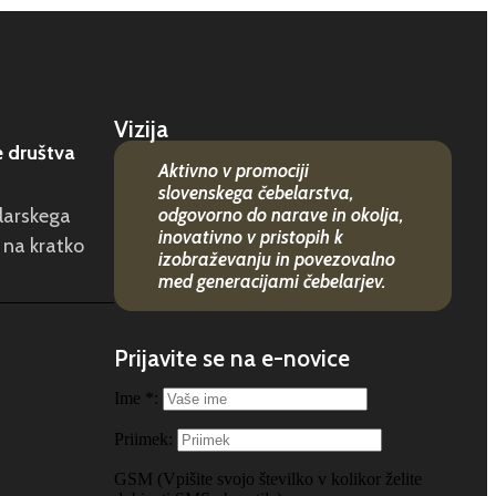
Vizija
e društva
Aktivno v promociji
slovenskega čebelarstva,
elarskega
odgovorno do narave in okolja,
inovativno v pristopih k
 na kratko
izobraževanju in povezovalno
med generacijami čebelarjev.
Prijavite se na e-novice
Ime *:
Priimek:
GSM (Vpišite svojo številko v kolikor želite