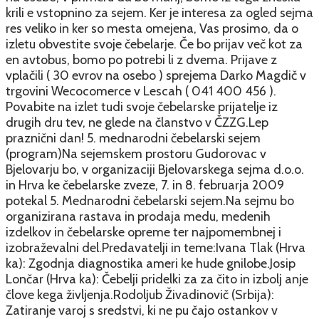
krili e vstopnino za sejem. Ker je interesa za ogled sejma
res veliko in ker so mesta omejena, Vas prosimo, da o
izletu obvestite svoje čebelarje. Če bo prijav več kot za
en avtobus, bomo po potrebi li z dvema. Prijave z
vplačili ( 30 evrov na osebo ) sprejema Darko Magdič v
trgovini Wecocomerce v Lescah ( 041 400 456 ).
Povabite na izlet tudi svoje čebelarske prijatelje iz
drugih dru tev, ne glede na članstvo v ČZZG.Lep
praznični dan! 5. mednarodni čebelarski sejem
(program)Na sejemskem prostoru Gudorovac v
Bjelovarju bo, v organizaciji Bjelovarskega sejma d.o.o.
in Hrva ke čebelarske zveze, 7. in 8. februarja 2009
potekal 5. Mednarodni čebelarski sejem.Na sejmu bo
organizirana rastava in prodaja medu, medenih
izdelkov in čebelarske opreme ter najpomembnej i
izobraževalni del.Predavatelji in teme:Ivana Tlak (Hrva
ka): Zgodnja diagnostika ameri ke hude gnilobe.Josip
Lončar (Hrva ka): Čebelji pridelki za za čito in izbolj anje
člove kega življenja.Rodoljub Živadinovič (Srbija):
Zatiranje varoj s sredstvi, ki ne pu čajo ostankov v