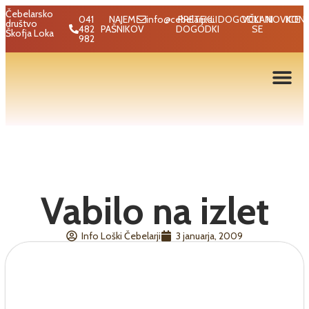
Čebelarsko
041
NAJEM
info@cebelarji.si
PRETEKLI
DOGODKI
VČLANI
NOVICE
KON
društvo
482
PAŠNIKOV
DOGODKI
SE
Škofja Loka
982
Vabilo na izlet
Info Loški Čebelarji
3 januarja, 2009