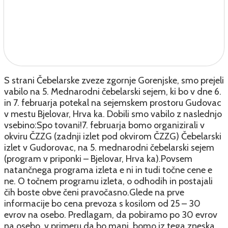
S strani Čebelarske zveze zgornje Gorenjske, smo prejeli
vabilo na 5. Mednarodni čebelarski sejem, ki bo v dne 6.
in 7. februarja potekal na sejemskem prostoru Gudovac
v mestu Bjelovar, Hrva ka. Dobili smo vabilo z naslednjo
vsebino:Spo tovani!7. februarja bomo organizirali v
okviru ČZZG (zadnji izlet pod okvirom ČZZG) Čebelarski
izlet v Gudorovac, na 5. mednarodni čebelarski sejem
(program v priponki – Bjelovar, Hrva ka).Povsem
natančnega programa izleta e ni in tudi točne cene e
ne. O točnem programu izleta, o odhodih in postajali
čih boste obve čeni pravočasno.Glede na prve
informacije bo cena prevoza s kosilom od 25 – 30
evrov na osebo. Predlagam, da pobiramo po 30 evrov
na osebo, v primeru da bo manj, bomo iz tega zneska