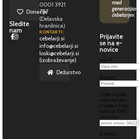
med
0001 3921
generacijam
787
Donacije
čebelarjev.
(Delavska
Sledite
hranilnica)
nam
KONTAKTI:
Prijavite
cebelarji.si
se na e-
info@cebelarji.si
novice
loski@cebelarji.si
(izobraževanje)
Ime *:
Dežurstvo
Priimek:
GSM (Vpišite
svojo številko
v kolikor želite
dobivati SMS
obvestila)
E-poštni