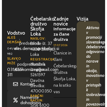
Čebelarsko
Zadnje
Vizija
društvo
novice
Aktivno
Škofja
Informacije
Vodstvo
v
Loka
za člane
promociji
ALEŠ
,
NASLOV:
društva
slovenskega
DEMŠAR
predsednik
Brode št. 37
17.07.2026
čebelarstva,
ales.demsar@cebelarji.si
041/482-
4220 Škofja
odgovorno
Članice in
982
Loka
do
SLAVKO
,
člani
REGISTRACIJA:
narave
MIŽE
podpredsednik
Matična
Čebelarskega
in
031/655-
slavkomize@gmail.com
številka:
okolja,
društva
311
5261597
inovativno
Škofja Loka,
Davčna
v
Kontakt
na kratko
pristopih
številka:
k
47000350
vas
izobraževan
BANČNI
Namenite
in
RAČUN:
dohodnino
povezovaln
SI56 6100