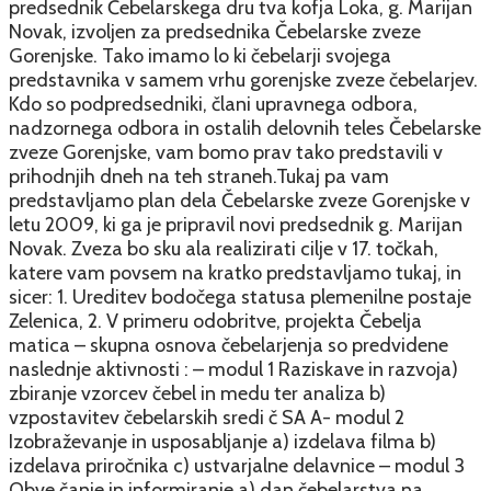
predsednik Čebelarskega dru tva kofja Loka, g. Marijan
Novak, izvoljen za predsednika Čebelarske zveze
Gorenjske. Tako imamo lo ki čebelarji svojega
predstavnika v samem vrhu gorenjske zveze čebelarjev.
Kdo so podpredsedniki, člani upravnega odbora,
nadzornega odbora in ostalih delovnih teles Čebelarske
zveze Gorenjske, vam bomo prav tako predstavili v
prihodnjih dneh na teh straneh.Tukaj pa vam
predstavljamo plan dela Čebelarske zveze Gorenjske v
letu 2009, ki ga je pripravil novi predsednik g. Marijan
Novak. Zveza bo sku ala realizirati cilje v 17. točkah,
katere vam povsem na kratko predstavljamo tukaj, in
sicer: 1. Ureditev bodočega statusa plemenilne postaje
Zelenica, 2. V primeru odobritve, projekta Čebelja
matica – skupna osnova čebelarjenja so predvidene
naslednje aktivnosti : – modul 1 Raziskave in razvoja)
zbiranje vzorcev čebel in medu ter analiza b)
vzpostavitev čebelarskih sredi č SA A- modul 2
Izobraževanje in usposabljanje a) izdelava filma b)
izdelava priročnika c) ustvarjalne delavnice – modul 3
Obve čanje in informiranje a) dan čebelarstva na