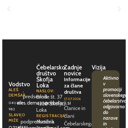
Čebelarsko
Zadnje
Vizija
društvo
novice
Aktivno
Škofja
Informacije
Vodstvo
v
Loka
za člane
promociji
ALEŠ
,
NASLOV:
društva
slovenskega
DEMŠAR
predsednik
Brode št. 37
17.07.2026
čebelarstva,
ales.demsar@cebelarji.si
041/482-
4220 Škofja
odgovorno
Članice in
982
Loka
do
SLAVKO
,
člani
REGISTRACIJA:
narave
MIŽE
podpredsednik
Matična
Čebelarskega
in
031/655-
slavkomize@gmail.com
številka: