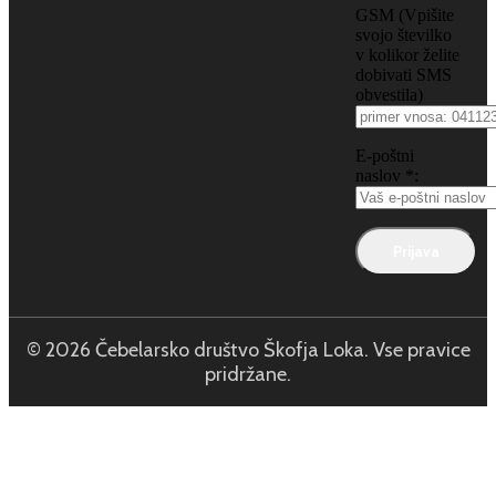
GSM (Vpišite
svojo številko
v kolikor želite
dobivati SMS
obvestila)
E-poštni
naslov *:
© 2026 Čebelarsko društvo Škofja Loka. Vse pravice
pridržane.