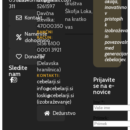
okolja,
društva
311
5261597
inovativno
Škofja Loka,
Davčna
v
Kontakt
na kratko
pristopih
številka:
k
47000350
vas
izobraževan
BANČNI
Namenite
in
RAČUN:
dohodnino
povezovaln
SI56 6100
med
0001 3921
generacijam
787
Donacije
čebelarjev.
(Delavska
Sledite
hranilnica)
nam
KONTAKTI:
Prijavite
cebelarji.si
se na e-
info@cebelarji.si
novice
loski@cebelarji.si
(izobraževanje)
Ime *:
Dežurstvo
Priimek: