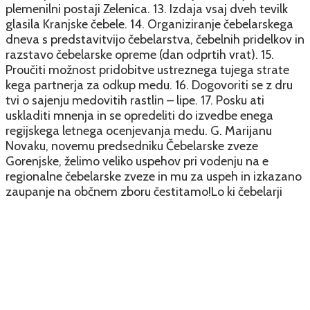
plemenilni postaji Zelenica. 13. Izdaja vsaj dveh tevilk
glasila Kranjske čebele. 14. Organiziranje čebelarskega
dneva s predstavitvijo čebelarstva, čebelnih pridelkov in
razstavo čebelarske opreme (dan odprtih vrat). 15.
Proučiti možnost pridobitve ustreznega tujega strate
kega partnerja za odkup medu. 16. Dogovoriti se z dru
tvi o sajenju medovitih rastlin – lipe. 17. Posku ati
uskladiti mnenja in se opredeliti do izvedbe enega
regijskega letnega ocenjevanja medu. G. Marijanu
Novaku, novemu predsedniku Čebelarske zveze
Gorenjske, želimo veliko uspehov pri vodenju na e
regionalne čebelarske zveze in mu za uspeh in izkazano
zaupanje na občnem zboru čestitamo!Lo ki čebelarji