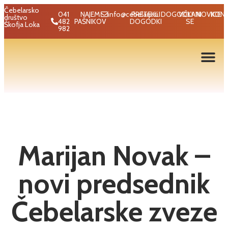
Čebelarsko
041
NAJEM
info@cebelarji.si
PRETEKLI
DOGODKI
VČLANI
NOVICE
KON
društvo
482
PAŠNIKOV
DOGODKI
SE
Škofja Loka
982
Marijan Novak –
novi predsednik
Čebelarske zveze