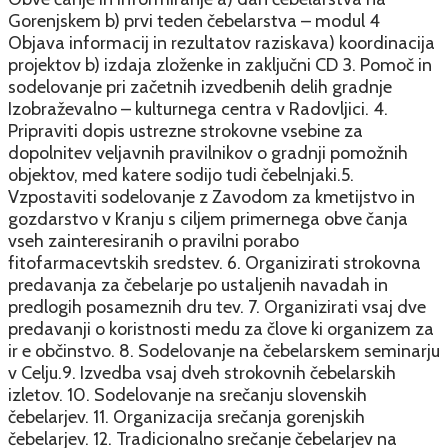
Gorenjskem b) prvi teden čebelarstva – modul 4
Objava informacij in rezultatov raziskava) koordinacija
projektov b) izdaja zloženke in zaključni CD 3. Pomoč in
sodelovanje pri začetnih izvedbenih delih gradnje
Izobraževalno – kulturnega centra v Radovljici. 4.
Pripraviti dopis ustrezne strokovne vsebine za
dopolnitev veljavnih pravilnikov o gradnji pomožnih
objektov, med katere sodijo tudi čebelnjaki.5.
Vzpostaviti sodelovanje z Zavodom za kmetijstvo in
gozdarstvo v Kranju s ciljem primernega obve čanja
vseh zainteresiranih o pravilni porabo
fitofarmacevtskih sredstev. 6. Organizirati strokovna
predavanja za čebelarje po ustaljenih navadah in
predlogih posameznih dru tev. 7. Organizirati vsaj dve
predavanji o koristnosti medu za člove ki organizem za
ir e občinstvo. 8. Sodelovanje na čebelarskem seminarju
v Celju.9. Izvedba vsaj dveh strokovnih čebelarskih
izletov. 10. Sodelovanje na srečanju slovenskih
čebelarjev. 11. Organizacija srečanja gorenjskih
čebelarjev. 12. Tradicionalno srečanje čebelarjev na