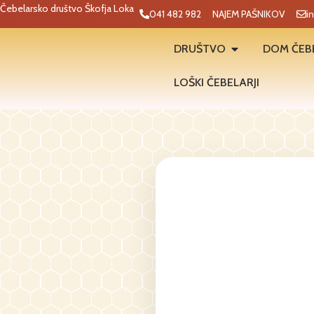
Čebelarsko društvo Škofja Loka
041 482 982
NAJEM PAŠNIKOV
i
DRUŠTVO
DOM ČEB
LOŠKI ČEBELARJI