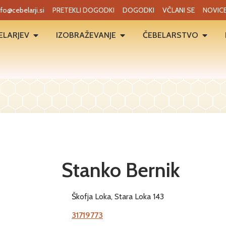
nfo@cebelarji.si
PRETEKLI DOGODKI
DOGODKI
VČLANI SE
NOVIC
ELARJEV
IZOBRAŽEVANJE
ČEBELARSTVO
Stanko Bernik
Škofja Loka, Stara Loka 143
31719773