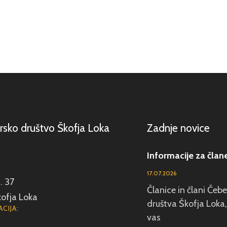
rsko društvo Škofja Loka
Zadnje novice
Informacije za član
17.07.2026
. 37
Članice in člani Čeb
ofja Loka
društva Škofja Loka,
CIJA:
vas