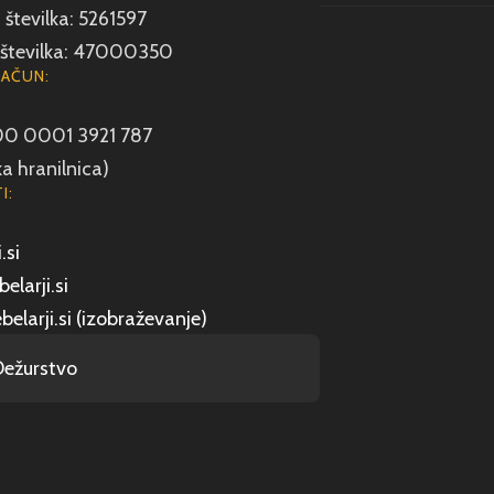
številka: 5261597
številka: 47000350
RAČUN:
00 0001 3921 787
a hranilnica)
I:
.si
elarji.si
belarji.si (izobraževanje)
Dežurstvo