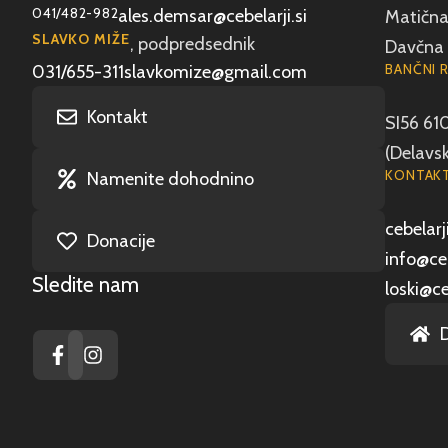
041/482-982
ales.demsar@cebelarji.si
Matična 
SLAVKO MIŽE
, podpredsednik
Davčna 
BANČNI 
031/655-311
slavkomize@gmail.com
Kontakt
SI56 61
(Delavsk
KONTAKT
Namenite dohodnino
cebelarji
Donacije
info@ceb
Sledite nam
loski@ce