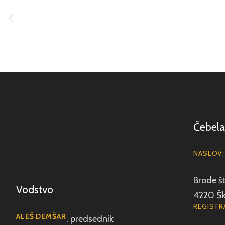
Čebela
NASLOV:
Brode št
Vodstvo
4220 Šk
REGISTRA
ALEŠ DEMŠAR
, predsednik