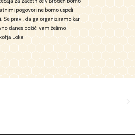
o tečaja za začetnike v Brodeh bomo
odatnimi pogovori ne bomo uspeli
i. Se pravi, da ga organiziramo kar
ravno danes božič, vam želimo
 kofja Loka