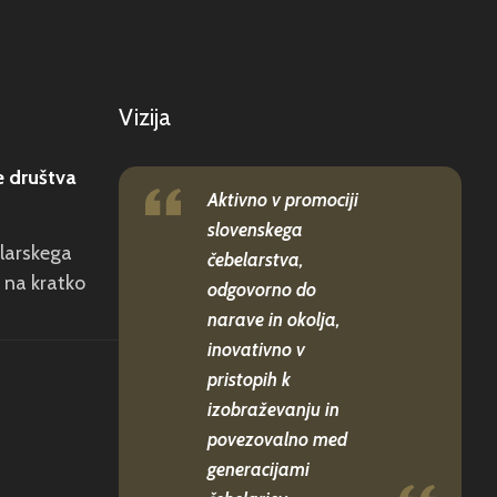
Vizija
e društva
Aktivno v promociji
slovenskega
elarskega
čebelarstva,
 na kratko
odgovorno do
narave in okolja,
inovativno v
pristopih k
izobraževanju in
povezovalno med
generacijami