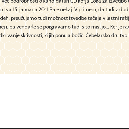
aj več podrobnosti o kandidaturi ČD kofja Loka za izvedb
u tva 15. januarja 2011.Pa e nekaj. V primeru, da tudi z d
deh, preučujemo tudi možnost izvedbe tečaja v lastni režij
nej i, pa vendarle se poigravamo tudi s to mislijo… Ker je 
krivanje skrivnosti, ki jih ponuja božič. Čebelarsko dru tvo