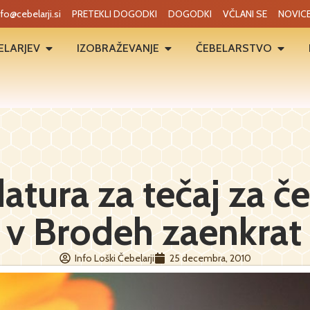
nfo@cebelarji.si
PRETEKLI DOGODKI
DOGODKI
VČLANI SE
NOVIC
ELARJEV
IZOBRAŽEVANJE
ČEBELARSTVO
atura za tečaj za če
 v Brodeh zaenkrat
Info Loški Čebelarji
25 decembra, 2010