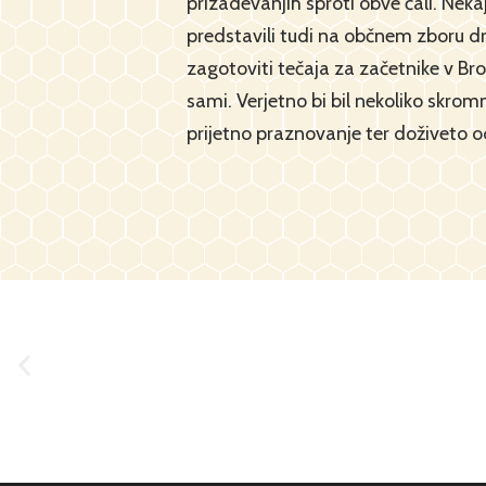
prizadevanjih sproti obve čali. Nek
predstavili tudi na občnem zboru dr
zagotoviti tečaja za začetnike v Bro
sami. Verjetno bi bil nekoliko skrom
prijetno praznovanje ter doživeto od