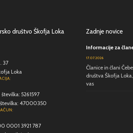
rsko društvo Škofja Loka
Zadnje novice
Informacije za član
17.07.2026
. 37
Članice in člani Čeb
ofja Loka
društva Škofja Loka,
CIJA:
vas
številka: 5261597
številka: 47000350
RAČUN:
00 0001 3921 787