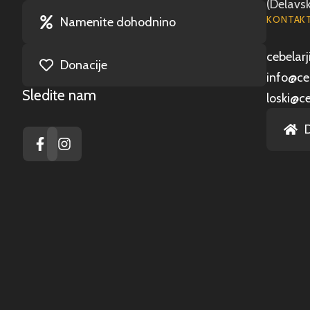
(Delavsk
KONTAKT
Namenite dohodnino
cebelarji
Donacije
info@ceb
Sledite nam
loski@ce