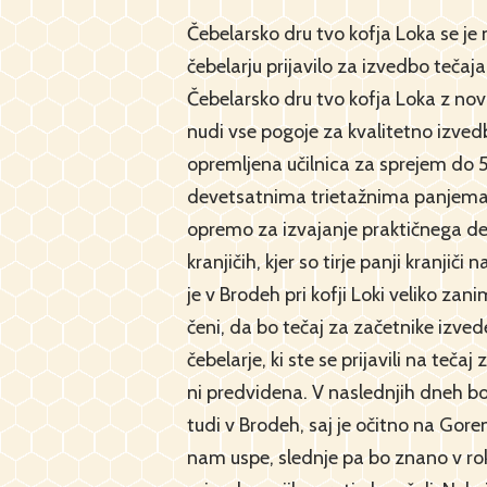
Čebelarsko dru tvo kofja Loka se je
čebelarju prijavilo za izvedbo tečaja
Čebelarsko dru tvo kofja Loka z no
nudi vse pogoje za kvalitetno izvedb
opremljena učilnica za sprejem do 5
devetsatnima trietažnima panjema in
opremo za izvajanje praktičnega del
kranjičih, kjer so tirje panji kranjič
je v Brodeh pri kofji Loki veliko zani
čeni, da bo tečaj za začetnike izved
čebelarje, ki ste se prijavili na te
ni predvidena. V naslednjih dneh b
tudi v Brodeh, saj je očitno na Gor
nam uspe, slednje pa bo znano v rok