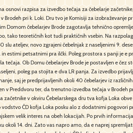
 na osnovi razpisa za izvedbo tečaja za čebelarje začetni
 v Brodeh pri k. Loki. Dru tvo je Komisiji za izobraževanje pr
vim Domom čebelarjev Brode zagotavlja tehnično opremljen
o, tako teoretičnih kot tudi praktičnih vsebin. Na razpola
0 slu ateljev, novo zgrajeni čebelnjak z naseljenimi 9. de
 estimi petsatnimi pra ilčki. Poleg prostora s panji je e 
a tečaja. Ob Domu čebelarjev Brode je postavljen e čez sto 
i naseljeni, poleg pa stojita e dva LR panja. Za izvedbo prija
manje, saj je predprijavljenih okoli 40 čebelarjev iz različni
en v Preddvoru ter, da trenutno izvedba tečaja v Brodeh pri
čaj za začetnike v okviru Čebelarskega dru tva kofja Loka ob
o vodstvo ČD kofja Loka posku alo z dodatnimi pogovori pr
enjskem velik interes na obeh lokacijah. Po prvih informac
u okoli 14. dni. Zato vas napro amo, da e naprej spremljat