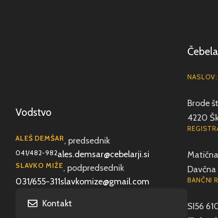
Čebela
NASLOV:
Brode št
Vodstvo
4220 Šk
REGISTRA
ALEŠ DEMŠAR
, predsednik
041/482-982
ales.demsar@cebelarji.si
Matična 
SLAVKO MIŽE
, podpredsednik
Davčna 
BANČNI 
031/655-311
slavkomize@gmail.com
Kontakt
SI56 61