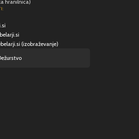
a hranilnica)
I:
.si
elarji.si
belarji.si (izobraževanje)
Dežurstvo