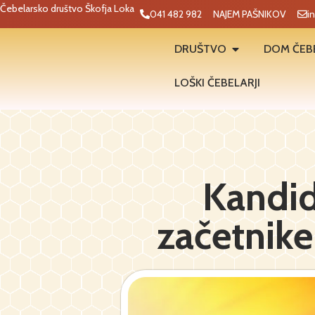
Čebelarsko društvo Škofja Loka
041 482 982
NAJEM PAŠNIKOV
i
DRUŠTVO
DOM ČEB
LOŠKI ČEBELARJI
Kandid
začetnike