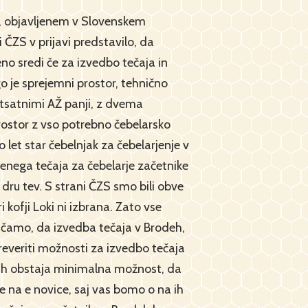
ke, objavljenem v Slovenskem
i ČZS v prijavi predstavilo, da
o sredi če za izvedbo tečaja in
go je sprejemni prostor, tehnično
setsatnimi AŽ panji, z dvema
prostor z vso potrebno čebelarsko
let star čebelnjak za čebelarjenje v
vljenega tečaja za čebelarje začetnike
h dru tev. S strani ČZS smo bili obve
 kofji Loki ni izbrana. Zato vse
ve čamo, da izvedba tečaja v Brodeh,
everiti možnosti za izvedbo tečaja
ijah obstaja minimalna možnost, da
e na e novice, saj vas bomo o na ih