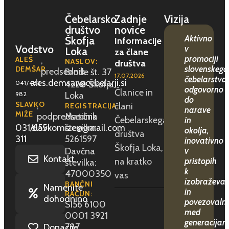
Čebelarsko
Zadnje
Vizija
društvo
novice
Aktivno
Škofja
Informacije
Vodstvo
v
Loka
za člane
promociji
ALEŠ
,
NASLOV:
društva
slovenskega
DEMŠAR
predsednik
Brode št. 37
17.07.2026
čebelarstva,
ales.demsar@cebelarji.si
041/482-
4220 Škofja
odgovorno
Članice in
982
Loka
do
SLAVKO
,
člani
REGISTRACIJA:
narave
MIŽE
podpredsednik
Matična
Čebelarskega
in
031/655-
slavkomize@gmail.com
številka:
okolja,
društva
311
5261597
inovativno
Škofja Loka,
Davčna
v
Kontakt
na kratko
pristopih
številka:
k
47000350
vas
izobraževan
BANČNI
Namenite
in
RAČUN:
dohodnino
povezovaln
SI56 6100
med
0001 3921
generacijam
787
Donacije