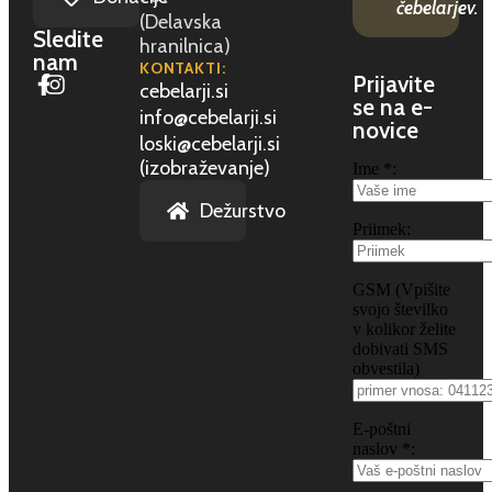
čebelarjev.
(Delavska
Sledite
hranilnica)
nam
KONTAKTI:
Prijavite
cebelarji.si
se na e-
info@cebelarji.si
novice
loski@cebelarji.si
(izobraževanje)
Ime *:
Dežurstvo
Priimek:
GSM (Vpišite
svojo številko
v kolikor želite
dobivati SMS
obvestila)
E-poštni
naslov *: