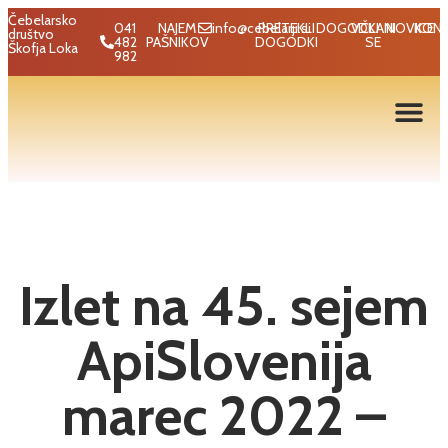
Čebelarsko
041
NAJEM
info@cebelarji.si
PRETEKLI
DOGODKI
VČLANI
NOVICE
KON
društvo
482
PAŠNIKOV
DOGODKI
SE
Škofja Loka
982
Izlet na 45. sejem
ApiSlovenija
marec 2022 –