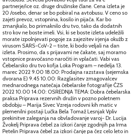
partnerje/ice oz. druge družinske člane. Cena izleta je
20 /osebo, denar se bo pobiral na avtobusu. V ceno so
zajeti prevoz, vstopnina, kosilo in pijača. Kar bo
zmanjkalo, bo primaknilo dru tvo, tako da dodatnih
stro kov ne boste imeli. Vsi, ki se boste izleta udeležili
morate izpolnjevati pogoje za zajezitev irjenja okužb z
virusom SARS-CoV-2 – tiste, ki bodo veljali na dan
izleta. Prosimo, da s prijavami ne čakate, saj moramo
vstopnice pravočasno naročiti in vplačati. Vabi vas
Čebelarsko dru tvo kofja Loka Program – nedelja 13.
marec 2022 9.00 18.00: Prodajna razstava (sejemska
dvorana E) 9.45 10.00: Razglasitev zmagovalcev
mednarodnega natečaja čebelarske fotografije ČZS
2022 10.00 14.00: OSREDNJA TEMA: Dobra čebelarska
praksa Priprava rezervnih družin v pozno poletnem
obdobju – Marija Sivec Vzreja rodovni kih matic v
plemenilni postaji Lučka Bela Tomaž Lesnjak Vpliv
prekinitve zaleganja na obvladovanje varoj- Dr. Lucija
Žvokelj Priprava čebel za izkori čanje zgodnjih pa Irma
Petelin Priprava čebel za izkori čanje pa čez celo leto in