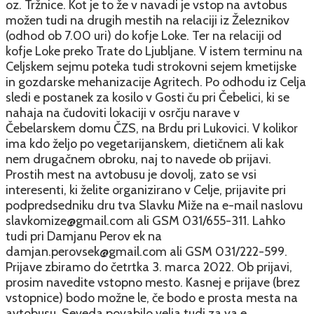
oz. Tržnice. Kot je to že v navadi je vstop na avtobus
možen tudi na drugih mestih na relaciji iz Železnikov
(odhod ob 7.00 uri) do kofje Loke. Ter na relaciji od
kofje Loke preko Trate do Ljubljane. V istem terminu na
Celjskem sejmu poteka tudi strokovni sejem kmetijske
in gozdarske mehanizacije Agritech. Po odhodu iz Celja
sledi e postanek za kosilo v Gosti ču pri Čebelici, ki se
nahaja na čudoviti lokaciji v osrčju narave v
Čebelarskem domu ČZS, na Brdu pri Lukovici. V kolikor
ima kdo željo po vegetarijanskem, dietičnem ali kak
nem drugačnem obroku, naj to navede ob prijavi.
Prostih mest na avtobusu je dovolj, zato se vsi
interesenti, ki želite organizirano v Celje, prijavite pri
podpredsedniku dru tva Slavku Miže na e-mail naslovu
slavkomize@gmail.com ali GSM 031/655-311. Lahko
tudi pri Damjanu Perov ek na
damjan.perovsek@gmail.com ali GSM 031/222-599.
Prijave zbiramo do četrtka 3. marca 2022. Ob prijavi,
prosim navedite vstopno mesto. Kasnej e prijave (brez
vstopnice) bodo možne le, če bodo e prosta mesta na
avtobusu. Seveda povabilo velja tudi za va e