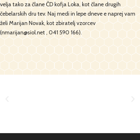
velja tako za člane ČD kofja Loka, kot člane drugih
čebelarskih dru tev. Naj medi in lepe dneve e naprej vam
želi Marijan Novak, kot zbiratelj vzorcev
(nmarijan@siol.net , 041 590 166).