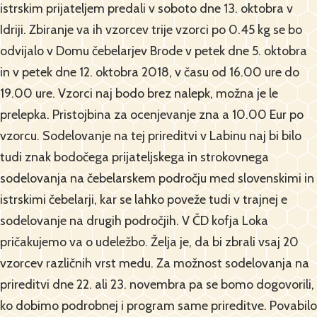
istrskim prijateljem predali v soboto dne 13. oktobra v
Idriji. Zbiranje va ih vzorcev trije vzorci po 0.45 kg se bo
odvijalo v Domu čebelarjev Brode v petek dne 5. oktobra
in v petek dne 12. oktobra 2018, v času od 16.00 ure do
19.00 ure. Vzorci naj bodo brez nalepk, možna je le
prelepka. Pristojbina za ocenjevanje zna a 10.00 Eur po
vzorcu. Sodelovanje na tej prireditvi v Labinu naj bi bilo
tudi znak bodočega prijateljskega in strokovnega
sodelovanja na čebelarskem področju med slovenskimi in
istrskimi čebelarji, kar se lahko poveže tudi v trajnej e
sodelovanje na drugih področjih. V ČD kofja Loka
pričakujemo va o udeležbo. Želja je, da bi zbrali vsaj 20
vzorcev različnih vrst medu. Za možnost sodelovanja na
prireditvi dne 22. ali 23. novembra pa se bomo dogovorili,
ko dobimo podrobnej i program same prireditve. Povabilo