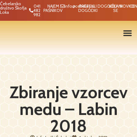
Čebelarsko
041
NAJEM
info@cebelarji.si
PRETEKLI
DOGODKI
VČLANI
NOVICE
KON
društvo Škofja
482
PAŠNIKOV
DOGODKI
SE
Loka
982
Zbiranje vzorcev
medu – Labin
2018