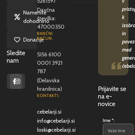
5261597
v
pristo
Davčna
Namenite
k
številka:
dohodnino
izobr
47000350
in
BANČNI
RAČUN:
Donacije
povez
med
Sledite
SI56 6100
gener
nam
0001 3921
čebela
787
(Delavska
Prijavite se
hranilnica)
na e-
KONTAKTI:
novice
cebelarji.si
info@cebelarji.si
Ime *:
loski@cebelarji.si