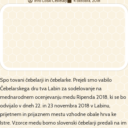
Info Loški Čebelarji
4 oktobra, 2018
Spo tovani čebelarji in čebelarke. Prejeli smo vabilo
Čebelarskega dru tva Labin za sodelovanje na
mednarodnem ocenjevanju medu Ripenda 2018, ki se bo
odvijalo v dneh 22. in 23 novembra 2018 v Labinu,
prijetnem in prijaznem mestu vzhodne obale hrva ke
Istre. Vzorce medu bomo slovenski čebelarji predali na im