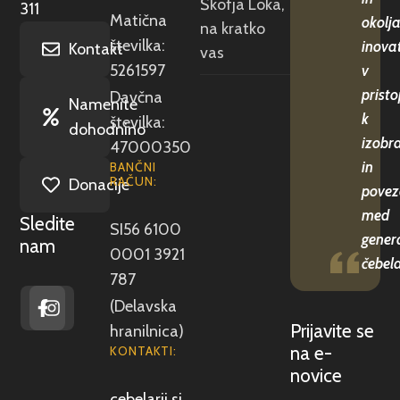
Škofja Loka,
311
Matična
okolja
na kratko
številka:
inova
Kontakt
vas
5261597
v
pristo
Davčna
Namenite
k
številka:
dohodnino
izobr
47000350
in
BANČNI
RAČUN:
Donacije
povez
med
Sledite
SI56 6100
gener
nam
0001 3921
čebela
787
(Delavska
Prijavite se
hranilnica)
na e-
KONTAKTI:
novice
cebelarji.si