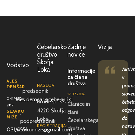
Čebelarsko
Zadnje
Vizija
društvo
novice
Škofja
Vodstvo
Loka
Aktiv
Informacije
za člane
v
ALEŠ
,
društva
NASLOV:
promo
DEMŠAR
predsednik
slove
17.07.2026
041/482-
ales.demsar@cebelarji.si
Brode št. 37
čebela
Članice in
982
odgov
4220 Škofja
SLAVKO
člani
,
MIŽE
do
Loka
Čebelarskega
podpredsednik
REGISTRACIJA:
narav
društva
031/655-
slavkomize@gmail.com
in