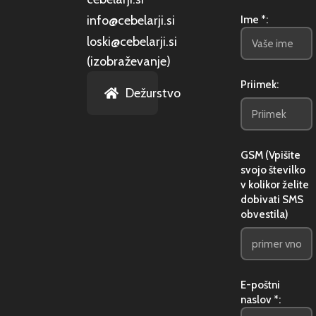
info@cebelarji.si
Ime *:
loski@cebelarji.si
(izobraževanje)
Priimek:
Dežurstvo
GSM (Vpišite
svojo številko
v kolikor želite
dobivati SMS
obvestila)
E-poštni
naslov *: